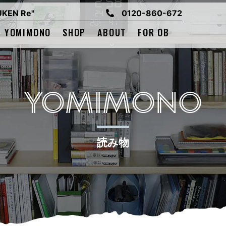
EN Re"
0120-860-672
YOMIMONO
SHOP
ABOUT
FOR OB
YOMIMONO
読み物