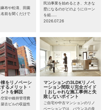
民泊事業を始めるとき、大きな
南麻布や松濤、田園
壁になるのがどのようにローン
に名前を聞くだけで
を組……
2026.07.26
一棟をリノベーシ
マンションの3LDKリノベ
生するメリット・
ーション間取り完全ガイド
イントを解説
｜おしゃれな施工事例と失
敗しないポイント
る空室や維持管理費
ご自宅や中古マンションのリノ
、築古ビルの収益性
ベーションでは、バランスの良