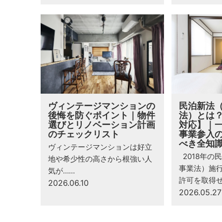
ヴィンテージマンションの
民泊新法
後悔を防ぐポイント｜物件
法）とは？
選びとリノベーション計画
対応】｜
のチェックリスト
事業参入
べき全知
ヴィンテージマンションは好立
2018年の
地や希少性の高さから根強い人
事業法）施
気が……
許可を取得せ
2026.06.10
2026.05.27