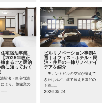
（住宅宿泊事業
ビルリノベーション事例4
【2025年改正
選｜オフィス・ホテル・民
一棟まるごと民泊
泊・住居の一棟リノベアイ
の前に知っておく
デアを紹介
識
「テナントビルの空室が増えて
民泊新法（住宅宿泊
きたけれど、建て替えるほどの
行により、旅館業の
予算……
……
2026.05.24