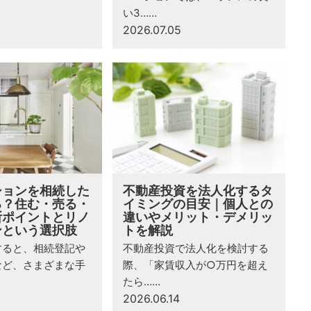
い3……
2026.07.05
ションを相続した
不動産投資を法人化するタ
る？住む・売る・
イミングの目安｜個人との
断ポイントとリノ
違いやメリット・デメリッ
ンという選択肢
トを解説
すると、相続登記や
不動産投資で法人化を検討する
など、さまざまな手
際、「家賃収入が○万円を超え
たら……
2026.06.14