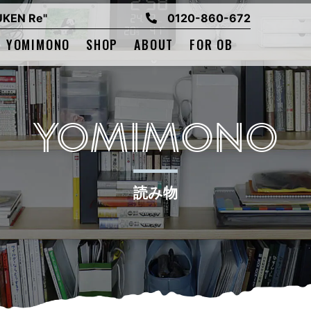
EN Re"
0120-860-672
YOMIMONO
SHOP
ABOUT
FOR OB
YOMIMONO
読み物