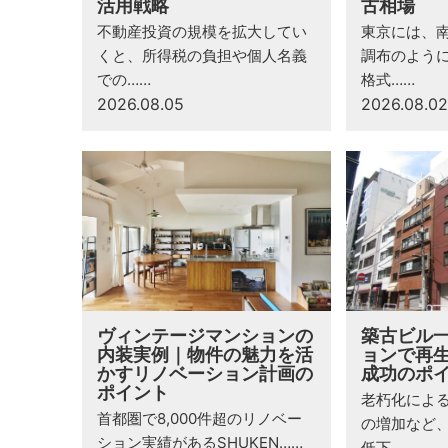
活用戦略
古相場
不動産投資の規模を拡大してい
東京には、
くと、所得税の負担や個人名義
調布のよう
での……
格式……
2026.08.05
2026.08.02
ヴィンテージマンションの
築古ビル
内装実例｜物件の魅力を活
ョンで再
かすリノベーション計画の
成功のポ
ポイント
老朽化によ
首都圏で8,000件超のリノベー
の増加など
ション実績があるSHUKEN……
低下……