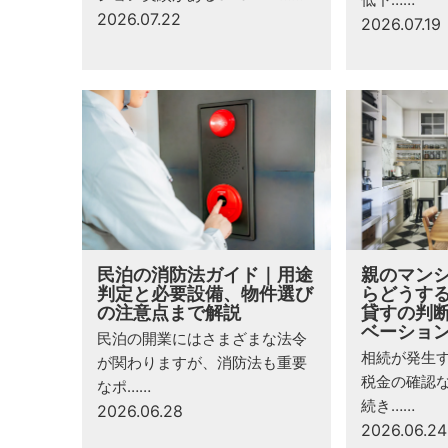
2026.07.22
2026.07.19
民泊の消防法ガイド｜用途
親のマン
判定と必要設備、物件選び
らどうす
の注意点まで解説
貸すの判
ベーショ
民泊の開業にはさまざまな法令
相続が発生
が関わりますが、消防法も重要
税金の確認
なポ……
続き……
2026.06.28
2026.06.24