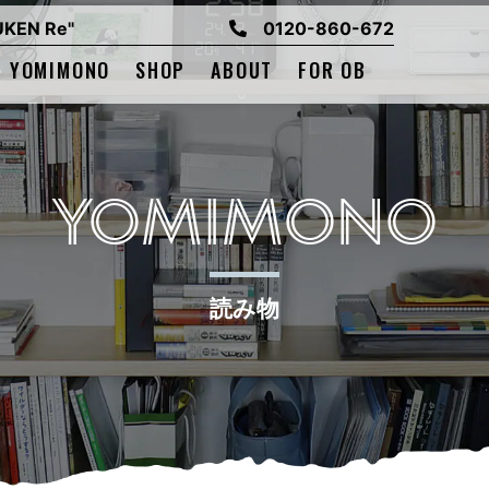
EN Re"
0120-860-672
YOMIMONO
SHOP
ABOUT
FOR OB
YOMIMONO
読み物