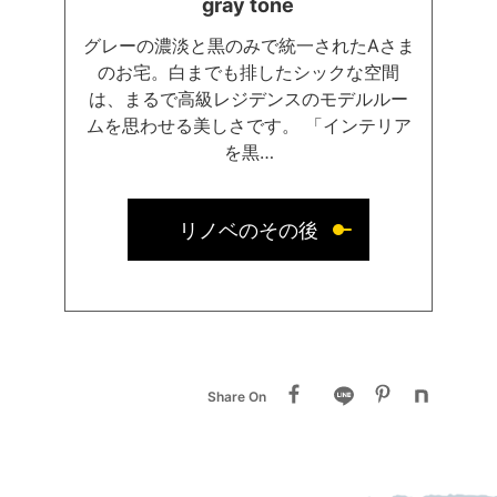
gray tone
既存の洋室をそのままの広さで使った衣装部
屋。
グレーの濃淡と黒のみで統一されたAさま
お気に入りを並べて愛でられる
のお宅。白までも排したシックな空間
ファッション好きにとって憧れの空間です。
は、まるで高級レジデンスのモデルルー
ムを思わせる美しさです。 「インテリア
を黒…
理想のお住まいができたことで
お2人のライフスタイルにも変化が。
リノベのその後
夜の外出が減り、家でゆっくりと
食事や映画を楽しむ習慣が生まれたそう。
浴室用テレビも、毎晩のリラックスタイムに
活躍。
一日の疲れがゆるやかにほぐれていきます。
Share On
Aさまはこれからわんちゃんを迎える予定。
フロアタイルの床は、見た目や質感はもちろ
ん
ペットと暮らす上でのメリットも考えて選ん