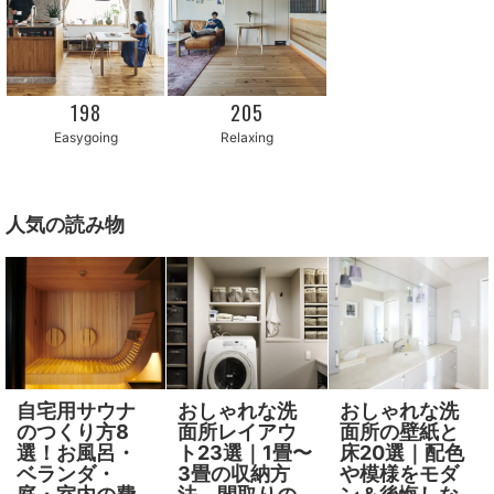
205
198
Easygoing
Relaxing
人気の読み物
自宅用サウナ
おしゃれな洗
おしゃれな洗
のつくり方8
面所レイアウ
面所の壁紙と
選！お風呂・
ト23選｜1畳〜
床20選｜配色
ベランダ・
3畳の収納方
や模様をモダ