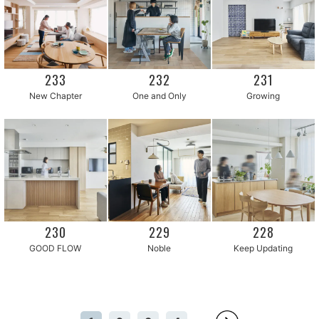
233
232
231
New Chapter
One and Only
Growing
230
229
228
GOOD FLOW
Noble
Keep Updating