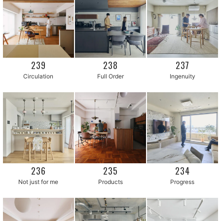
239
238
237
Circulation
Full Order
Ingenuity
236
235
234
Not just for me
Products
Progress