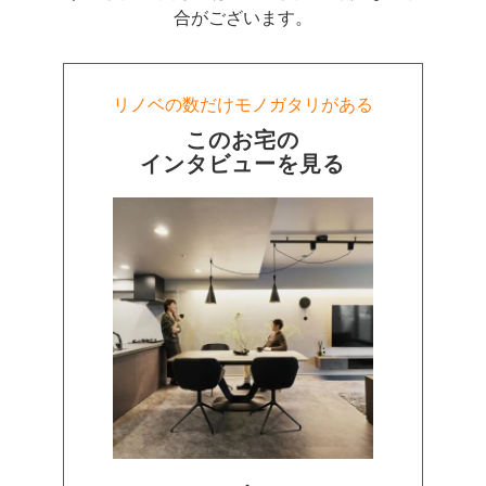
ナチュラルな差し色を加えています。
合がございます。
リノベの数だけモノガタリがある
キッチンではカウンターや背面収納、
シンクまで黒というこだわり。
このお宅の
インタビューを見る
雑然としがちなキッチンアイテムを
すべて見せない収納にしたことも
生活感ゼロに貢献しています。
リビングは廊下からストレートにつなげて
風が通り抜けられる間取りに変更。
洗面室もリビングに直結させたことで
毎日、何度も往復する動線が
ぐっとスムーズになりました。
お2人のワードローブがしまわれているのは