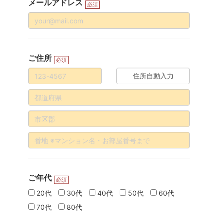
メールアドレス
必須
ご住所
必須
住所自動入力
ご年代
必須
20代
30代
40代
50代
60代
70代
80代