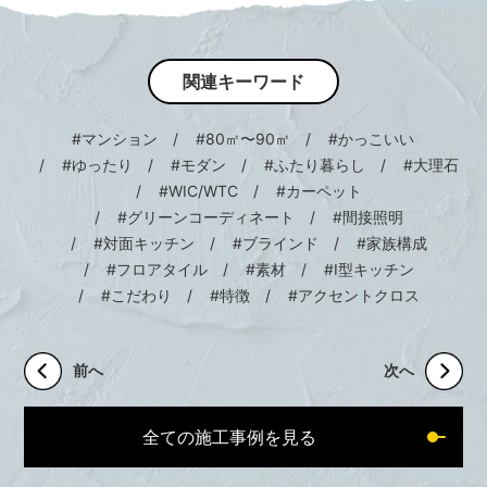
だそう。
新しいお住まいでの新しい暮らしに
また1つ、新しい楽しみが加わりそうです。
関連キーワード
#マンション
#80㎡〜90㎡
#かっこいい
#ゆったり
#モダン
#ふたり暮らし
#大理石
#WIC/WTC
#カーペット
#グリーンコーディネート
#間接照明
#対面キッチン
#ブラインド
#家族構成
#フロアタイル
#素材
#Ⅰ型キッチン
#こだわり
#特徴
#アクセントクロス
前へ
次へ
全ての施工事例を見る