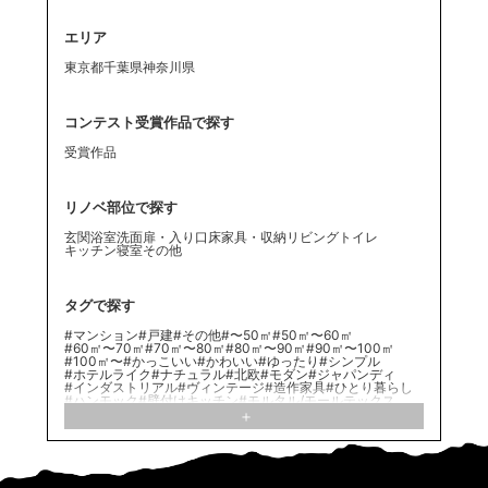
エリア
東京都
千葉県
神奈川県
コンテスト受賞作品で探す
受賞作品
リノベ部位で探す
玄関
浴室
洗面
扉・入り口
床
家具・収納
リビング
トイレ
キッチン
寝室
その他
タグで探す
#マンション
#戸建
#その他
#〜50㎡
#50㎡〜60㎡
#60㎡〜70㎡
#70㎡〜80㎡
#80㎡〜90㎡
#90㎡〜100㎡
#100㎡〜
#かっこいい
#かわいい
#ゆったり
#シンプル
#ホテルライク
#ナチュラル
#北欧
#モダン
#ジャパンディ
#インダストリアル
#ヴィンテージ
#造作家具
#ひとり暮らし
#ハンモック
#壁付けキッチン
#モルタル/モールテックス
#ファミリー
#意匠梁
#ヌック
#エコカラット
#二世帯住宅
#素材
#アトリエ
#リブパネル
#ネコのいる暮らし
#造作
#グリーンコーディネート
#クッションフロア
#造作建具
#自宅バー
#アクセントクロス
#フロアタイル
#室内窓
#ステンレスキッチン
#対面キッチン
#シート
#モルタル
#家族構成
#足場板
#真鍮
#大理石
#造作棚
#こだわり