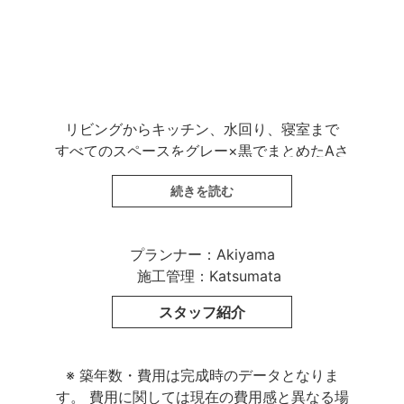
リビングからキッチン、水回り、寝室まで
すべてのスペースをグレー×黒でまとめたAさ
ま。
続きを読む
よくある木目調の素材はもちろん、白も使わ
ずに
洗練されたシックな空間を実現しました。
プランナー：Akiyama
施工管理：Katsumata
くつろぎの場の主役は、「BoConcept」や
スタッフ紹介
「arflex」で選んだハイエンドなインテリア。
モダンデザインの美しい家具がグレーに映
え、
※ 築年数・費用は完成時のデータとなりま
観葉植物のやわらかな緑が
す。
費用に関しては現在の費用感と異なる場