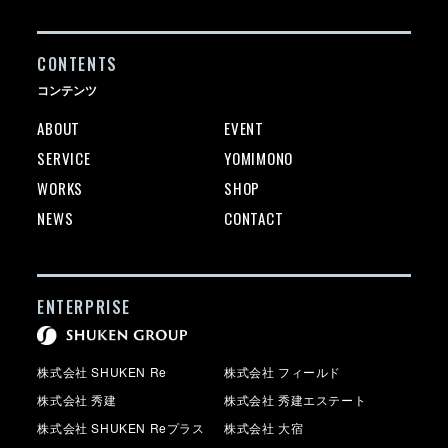
#回遊動線
#タイル
#ヘリンボーン
#サンルーム
#特徴
#ランドリールーム
#ガラス
#子供部屋
#アイアン扉
#パーケット
#洗面脱衣分離/洗面台のレイアウト
#無垢材
#小上り
#塗装壁
#有孔ボード
#Ⅰ型キッチン
#造作洗面化粧台
#ワークスペース
#在来浴室
#ペットのいる暮らし
CONTENTS
#Ⅱ型キッチン
#造作キッチン
#WIC/WTC
#カーペット
#間接照明
#サニタリールーム
#造作家具
#SIC/土間収納
#Ｌ型キッチン
#ルーバー
#イヌのいる暮らし
#パントリー
コンテンツ
#ブロック
#ブラインド
#ふたり暮らし
#趣味の部屋
#ロフト
#ヴィンテージ/レトロ
ABOUT
EVENT
SERVICE
YOMIMONO
WORKS
SHOP
NEWS
CONTACT
ENTERPRISE
株式会社 SHUKEN Re
株式会社 フィールド
株式会社 秀建
株式会社 秀建エステート
株式会社 SHUKEN Reプラス
株式会社 大宿