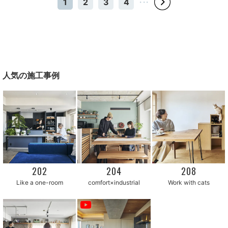
1
2
3
4
・・・
人気の施工事例
202
204
208
Like a one-room
comfort×industrial
Work with cats