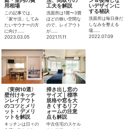
庭・室内の費
法、間取りの
ン＆後悔しな
用相場
工夫を解説
いデザインに
する秘訣
この記事では、
洗面所は1畳〜3畳
洗面所は毎日身だ
「家サ活」してみ
ほどの狭い空間な
しなみを整える
たいサウナーの方
ので、レイアウト
場……
に向け……
が……
2022.07.09
2023.03.05
2021.11.11
〈実例10選〉
掃き出し窓の
壁付けキッチ
サイズ｜標準
ンレイアウト
規格や窓を大
のコツとメリ
きくするリフ
ット・デメリ
ォームの注意
ットを解説
点も解説
キッチンは日々の
中古住宅のスケル