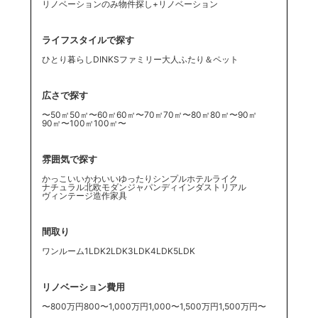
リノベーションのみ
物件探し+リノベーション
ライフスタイルで探す
ひとり暮らし
DINKS
ファミリー
大人ふたり
＆ペット
広さで探す
〜50㎡
50㎡〜60㎡
60㎡〜70㎡
70㎡〜80㎡
80㎡〜90㎡
90㎡〜100㎡
100㎡〜
雰囲気で探す
かっこいい
かわいい
ゆったり
シンプル
ホテルライク
ナチュラル
北欧
モダン
ジャパンディ
インダストリアル
ヴィンテージ
造作家具
間取り
ワンルーム
1LDK
2LDK
3LDK
4LDK
5LDK
リノベーション費用
〜800万円
800〜1,000万円
1,000〜1,500万円
1,500万円〜