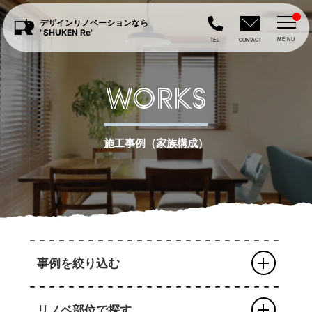
デザインリノベーションなら
"SHUKEN Re"
MENU
TEL
CONTACT
WORKS
施工事例（家族構成）
事例を絞り込む
リノベ部位で探す