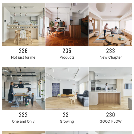
236
235
233
Not just for me
New Chapter
Products
232
231
230
One and Only
GOOD FLOW
Growing