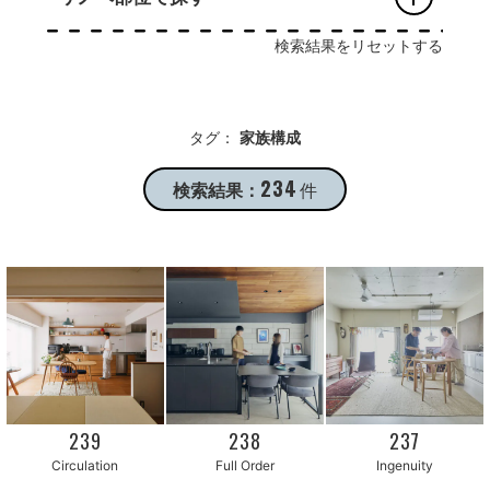
検索結果をリセットする
タグ：
家族構成
234
検索結果：
件
239
238
237
Circulation
Full Order
Ingenuity