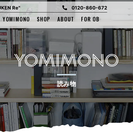
EN Re"
0120-860-672
YOMIMONO
SHOP
ABOUT
FOR OB
YOMIMONO
読み物