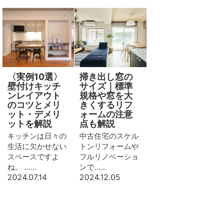
〈実例10選〉
掃き出し窓の
壁付けキッチ
サイズ｜標準
ンレイアウト
規格や窓を大
のコツとメリ
きくするリフ
ット・デメリ
ォームの注意
ットを解説
点も解説
キッチンは日々の
中古住宅のスケル
生活に欠かせない
トンリフォームや
スペースですよ
フルリノベーショ
ね。 ……
ンで……
2024.07.14
2024.12.05