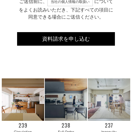
ご送信前に、
について
当社の個人情報の取扱い
をよくお読みいただき、下記すべての項目に
同意できる場合にご送信ください。
239
238
237
Circulation
Full Order
Ingenuity