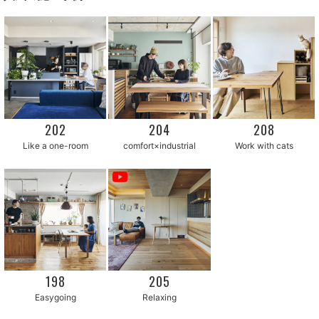
202
204
208
Like a one-room
comfort×industrial
Work with cats
205
198
Easygoing
Relaxing