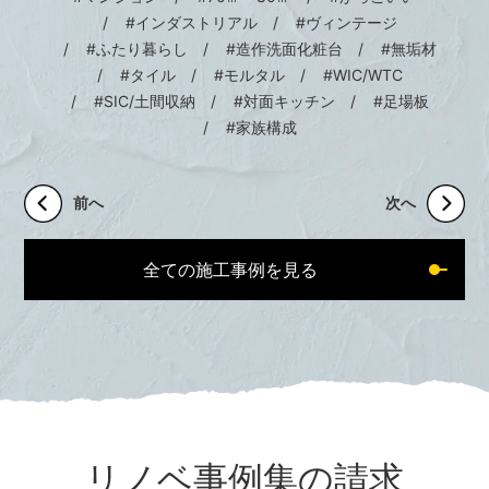
#インダストリアル
#ヴィンテージ
#ふたり暮らし
#造作洗面化粧台
#無垢材
#タイル
#モルタル
#WIC/WTC
#SIC/土間収納
#対面キッチン
#足場板
#家族構成
前へ
次へ
全ての施工事例を見る
リノベ事例集の請求