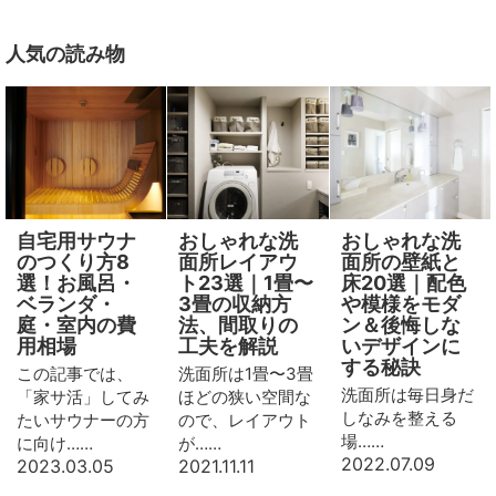
人気の読み物
自宅用サウナ
おしゃれな洗
おしゃれな洗
のつくり方8
面所レイアウ
面所の壁紙と
選！お風呂・
ト23選｜1畳〜
床20選｜配色
ベランダ・
3畳の収納方
や模様をモダ
庭・室内の費
法、間取りの
ン＆後悔しな
用相場
工夫を解説
いデザインに
する秘訣
この記事では、
洗面所は1畳〜3畳
洗面所は毎日身だ
「家サ活」してみ
ほどの狭い空間な
しなみを整える
たいサウナーの方
ので、レイアウト
場……
に向け……
が……
2022.07.09
2023.03.05
2021.11.11