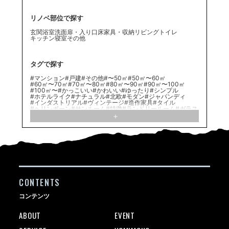
リノベ部位で探す
玄関
浴室
洗面
扉・入り口
床
家具・収納
リビング
トイレ
キッチン
寝室
その他
タグで探す
#マンション
#戸建
#その他
#〜50㎡
#50㎡〜60㎡
#60㎡〜70㎡
#70㎡〜80㎡
#80㎡〜90㎡
#90㎡〜100㎡
#100㎡〜
#かっこいい
#かわいい
#ゆったり
#シンプル
#ホテルライク
#ナチュラル
#北欧
#モダン
#ジャパンディ
#インダストリアル
#ヴィンテージ
#造作家具
#タイル
#ヘリンボーン
#サンルーム
#特徴
#ランドリールーム
#ガラス
#子供部屋
#アイアン扉
#パーケット
#洗面脱衣分離/洗面台のレイアウト
#無垢材
#小上り
#塗装壁
#有孔ボード
#Ⅰ型キッチン
#造作洗面化粧台
#ワークスペース
#在来浴室
#ペットのいる暮らし
#Ⅱ型キッチン
#造作キッチン
#WIC/WTC
#カーペット
#間接照明
#サニタリールーム
#造作家具
#SIC/土間収納
#Ｌ型キッチン
#ルーバー
#イヌのいる暮らし
#パントリー
#ブロック
#ブラインド
#ふたり暮らし
#趣味の部屋
#ロフト
#ヴィンテージ/レトロ
#ひとり暮らし
#ハンモック
#壁付けキッチン
#モルタル/モールテックス
#ファミリー
#意匠梁
#ヌック
#エコカラット
#二世帯住宅
#素材
#アトリエ
#リブパネル
CONTENTS
#ネコのいる暮らし
#造作
#グリーンコーディネート
#クッションフロア
#造作建具
#自宅バー
#アクセントクロス
#フロアタイル
#室内窓
#ステンレスキッチン
#対面キッチン
コンテンツ
#シート
#モルタル
#家族構成
#足場板
#真鍮
#大理石
#造作棚
#こだわり
#回遊動線
ABOUT
EVENT