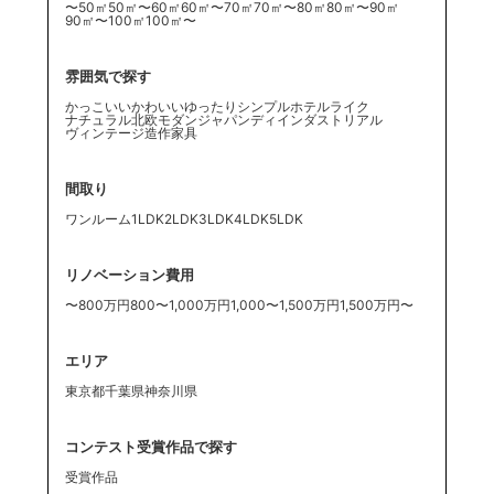
〜50㎡
50㎡〜60㎡
60㎡〜70㎡
70㎡〜80㎡
80㎡〜90㎡
90㎡〜100㎡
100㎡〜
雰囲気で探す
かっこいい
かわいい
ゆったり
シンプル
ホテルライク
ナチュラル
北欧
モダン
ジャパンディ
インダストリアル
ヴィンテージ
造作家具
間取り
ワンルーム
1LDK
2LDK
3LDK
4LDK
5LDK
リノベーション費用
〜800万円
800〜1,000万円
1,000〜1,500万円
1,500万円〜
エリア
東京都
千葉県
神奈川県
コンテスト受賞作品で探す
受賞作品