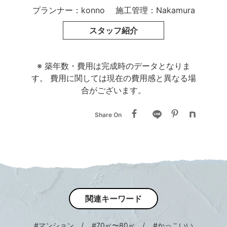
プランナー：konno
施工管理：Nakamura
広々としたLDKの主役は
ステンレスのオープンキッチン。
スタッフ紹介
壁のブルックリンタイルとも相性抜群◎
空間に合わせて造作した洗面台や
※ 築年数・費用は完成時のデータとなりま
オリジナルテーブルはもちろん、
す。
費用に関しては現在の費用感と異なる場
モルタルを塗った躯体”風”の壁や
合がございます。
ブーツダメージの床材などもあいまって
Share On
アンティークにこだわる
大人な男性にぴったりの空間になりました。
関連キーワード
#マンション
#70㎡〜80㎡
#かっこいい