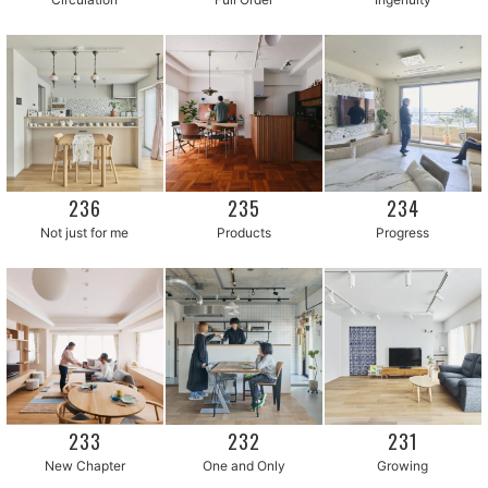
236
235
234
Not just for me
Products
Progress
233
232
231
New Chapter
One and Only
Growing