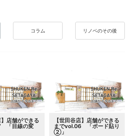
コラム
リノベのその後
店】店舗ができる
【世田谷店】店舗ができる
07 「目線の変
までvol.06 「ボード貼り
②」