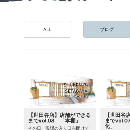
ALL
ブログ
【世田谷店】店舗ができる
【世田谷
までvol.08 「本棚」
までvol.
化」
その日、現場の入り口を開けて