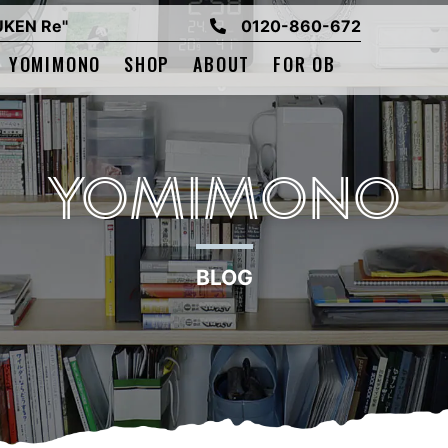
EN Re"
0120-860-672
YOMIMONO
SHOP
ABOUT
FOR OB
YOMIMONO
BLOG