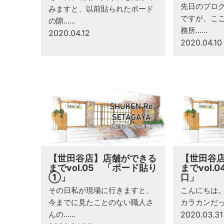
先日のブロ
みますと、以前貼られたボード
ですが、こ
の隙……
務所……
2020.04.12
2020.04.10
【世田谷店】店舗ができる
【世田谷
までvol.05 「ボード貼り
までvol.
①」
口」
その日私が現場に行きますと、
こんにちは。
今までに見たことのない職人さ
カラカンだ
んの……
2020.03.31