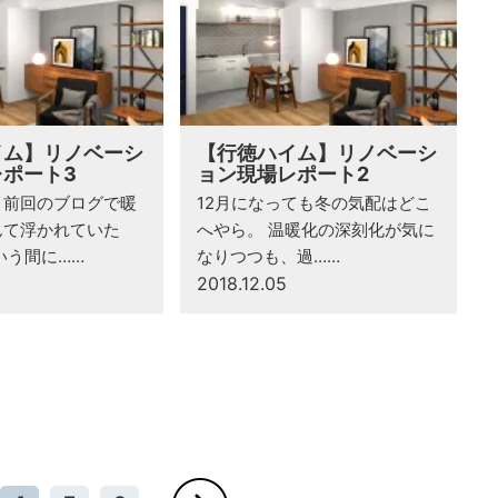
イム】リノベーシ
【行徳ハイム】リノベーシ
ポート3
ョン現場レポート2
！前回のブログで暖
12月になっても冬の気配はどこ
んて浮かれていた
へやら。 温暖化の深刻化が気に
いう間に……
なりつつも、過……
2018.12.05