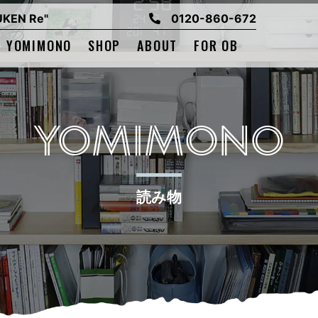
EN Re"
0120-860-672
YOMIMONO
SHOP
ABOUT
FOR OB
YOMIMONO
読み物