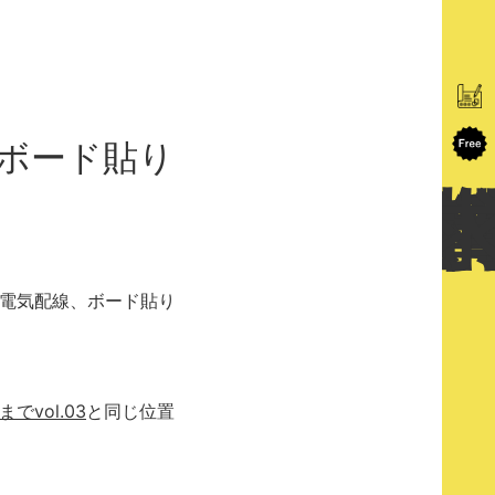
「ボード貼り
電気配線、ボード貼り
vol.03
と同じ位置