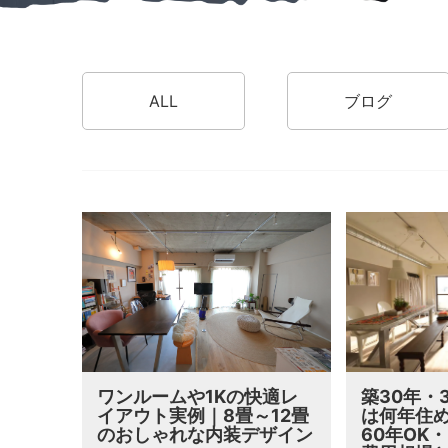
ALL
ブログ
ワンルームや1Kの快適レ
築30年・
イアウト実例｜8畳～12畳
は何年住め
のおしゃれな内装デザイン
60年OK