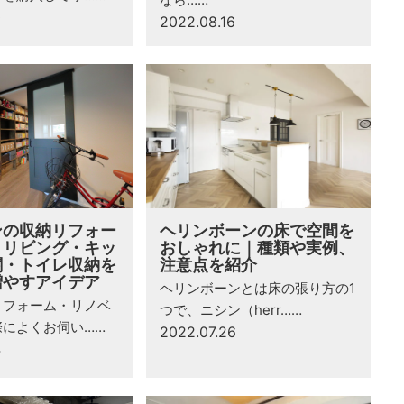
0
2022.08.16
ンの収納リフォー
ヘリンボーンの床で空間を
｜リビング・キッ
おしゃれに｜種類や実例、
関・トイレ収納を
注意点を紹介​
増やすアイデア
ヘリンボーンとは床の張り方の1
リフォーム・リノベ
つで、ニシン（herr……
際によくお伺い……
2022.07.26
4