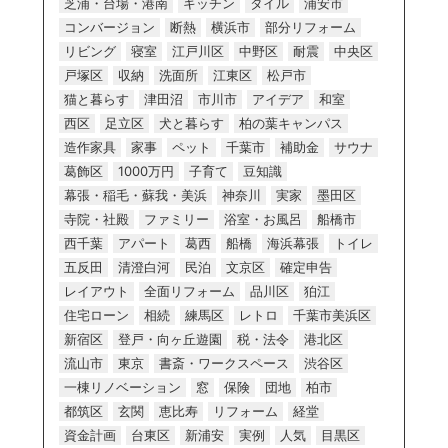
芝浦・台場・港南
キッチン
タイル
浦安市
コンバージョン
断熱
横浜市
部分リフォーム
リビング
寝室
江戸川区
中野区
耐震
中央区
戸塚区
収納
洗面所
江東区
松戸市
猫と暮らす
津田沼
市川市
アイデア
和室
西区
足立区
犬と暮らす
柏の葉キャンパス
造作家具
家事
ペット
千葉市
補助金
サウナ
葛飾区
1000万円
子育て
豆知識
幕張・稲毛・蘇我・美浜
神奈川
実家
墨田区
寺院・社殿
ファミリー
浴室・お風呂
船橋市
西千葉
アパート
葛西
船橋
海浜幕張
トイレ
五反田
清澄白河
民泊
文京区
確定申告
レイアウト
全面リフォーム
品川区
狛江
住宅ローン
相続
練馬区
レトロ
千葉市美浜区
新宿区
登戸・向ヶ丘遊園
税・法令
港北区
流山市
東京
書斎・ワークスペース
渋谷区
一棟リノベーション
窓
保険
団地
柏市
都筑区
玄関
恵比寿
リフォーム
経堂
資金計画
台東区
新浦安
実例
人気
目黒区