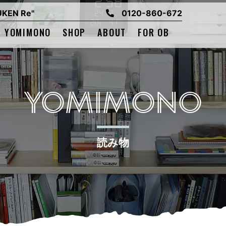
EN Re"
0120-860-672
YOMIMONO
SHOP
ABOUT
FOR OB
YOMIMONO
読み物