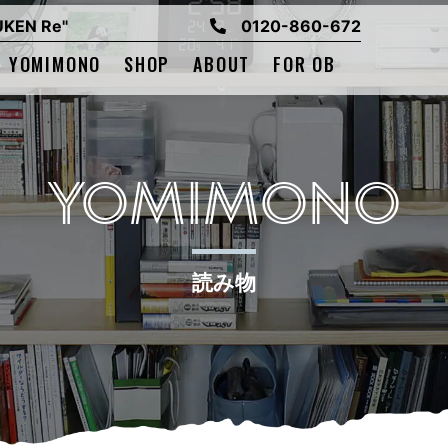
EN Re"
0120-860-672
YOMIMONO
SHOP
ABOUT
FOR OB
YOMIMONO
読み物