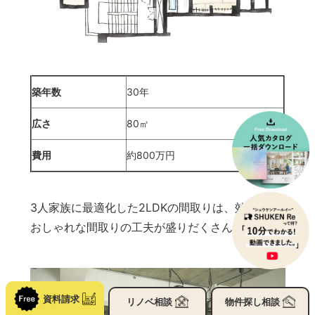
築年数
30年
広さ
80㎡
費用
約800万円
3人家族に最適化した2LDKの間取りは、効率的で
おしゃれな間取りの工夫が盛りだくさんです。
資料請求
リノベ
相談
物件探し
相談