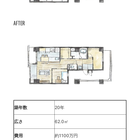
AFTER
築年数
20年
広さ
62.0㎡
費用
約1100万円