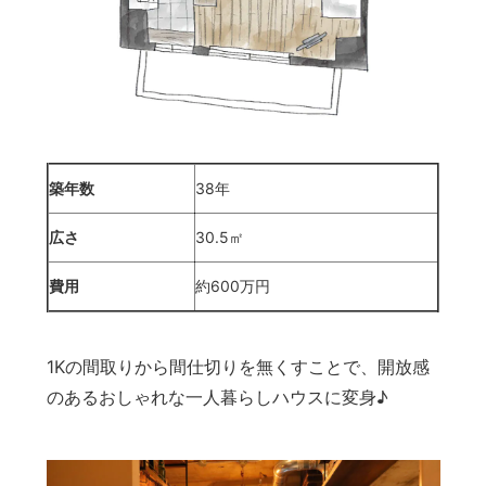
築年数
38年
広さ
30.5㎡
費用
約600万円
1Kの間取りから間仕切りを無くすことで、開放感
のあるおしゃれな一人暮らしハウスに変身♪