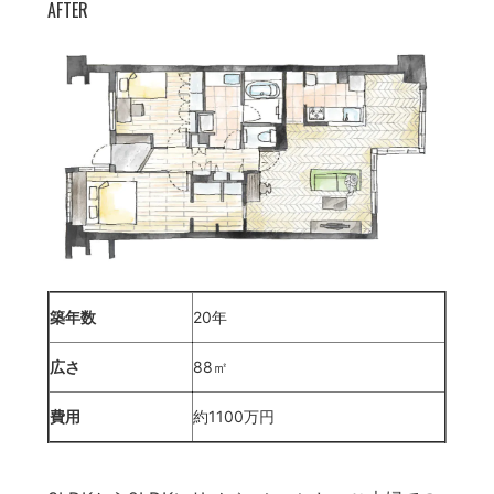
AFTER
築年数
20年
広さ
88㎡
費用
約1100万円