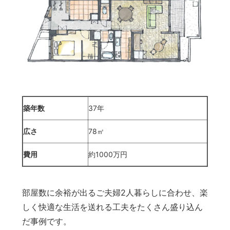
築年数
37年
広さ
78㎡
費用
約1000万円
部屋数に余裕が出るご夫婦2人暮らしに合わせ、楽
しく快適な生活を送れる工夫をたくさん盛り込ん
だ事例です。