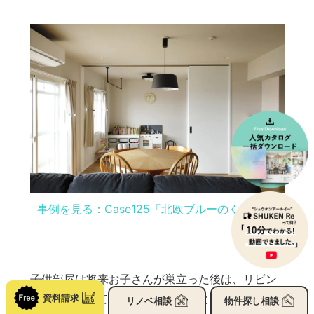
事例を見る：Case125「北欧ブルーのくつろぎ空
間」
子供部屋は将来お子さんが巣立った後は、リビン
グの一部としてさらに広々使うことができます。
資料請求
リノベ
相談
物件探し
相談