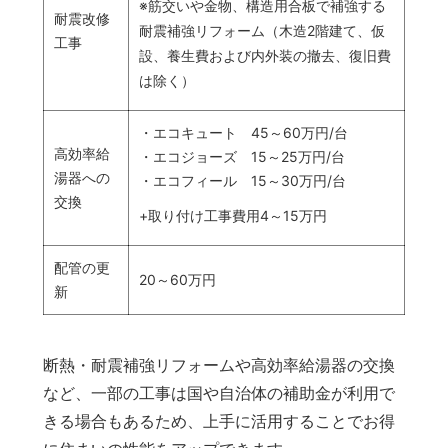
※筋交いや金物、構造用合板で補強する
耐震改修
耐震補強リフォーム（木造2階建て、仮
工事
設、養生費および内外装の撤去、復旧費
は除く）
・エコキュート 45～60万円/台
高効率給
・エコジョーズ 15～25万円/台
湯器への
・エコフィール 15～30万円/台
交換
+取り付け工事費用4～15万円
配管の更
20～60万円
新
断熱・耐震補強リフォームや高効率給湯器の交換
など、一部の工事は国や自治体の補助金が利用で
きる場合もあるため、上手に活用することでお得