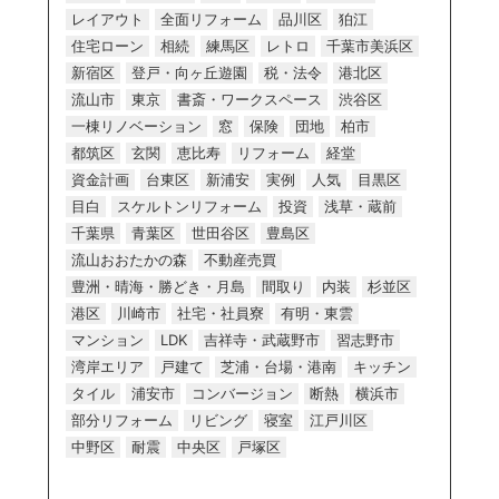
レイアウト
全面リフォーム
品川区
狛江
住宅ローン
相続
練馬区
レトロ
千葉市美浜区
新宿区
登戸・向ヶ丘遊園
税・法令
港北区
流山市
東京
書斎・ワークスペース
渋谷区
一棟リノベーション
窓
保険
団地
柏市
都筑区
玄関
恵比寿
リフォーム
経堂
資金計画
台東区
新浦安
実例
人気
目黒区
目白
スケルトンリフォーム
投資
浅草・蔵前
千葉県
青葉区
世田谷区
豊島区
流山おおたかの森
不動産売買
豊洲・晴海・勝どき・月島
間取り
内装
杉並区
港区
川崎市
社宅・社員寮
有明・東雲
マンション
LDK
吉祥寺・武蔵野市
習志野市
湾岸エリア
戸建て
芝浦・台場・港南
キッチン
タイル
浦安市
コンバージョン
断熱
横浜市
部分リフォーム
リビング
寝室
江戸川区
中野区
耐震
中央区
戸塚区