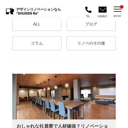
デザインリノベーションなら
"SHUKEN Re"
MENU
TEL
CONTACT
ALL
ブログ
コラム
リノベのその後
おしゃれな社員寮で人材確保？リノベーショ