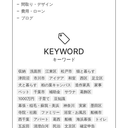
間取り・デザイン
費用・ローン
ブログ
KEYWORD
キーワード
収納
洗面所
江東区
松戸市
猫と暮らす
津田沼
市川市
アイデア
和室
西区
足立区
犬と暮らす
柏の葉キャンパス
造作家具
家事
ペット
千葉市
補助金
サウナ
葛飾区
1000万円
子育て
豆知識
幕張・稲毛・蘇我・美浜
神奈川
実家
墨田区
寺院・社殿
ファミリー
浴室・お風呂
船橋市
西千葉
アパート
葛西
船橋
海浜幕張
トイレ
五反田
清澄白河
民泊
文京区
確定申告