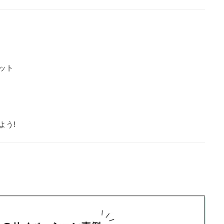
ット
よう!