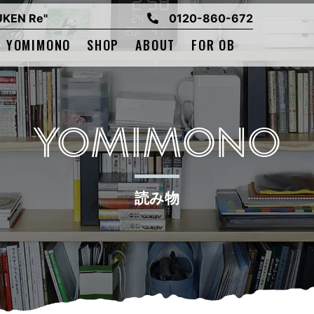
EN Re"
0120-860-672
YOMIMONO
SHOP
ABOUT
FOR OB
YOMIMONO
読み物