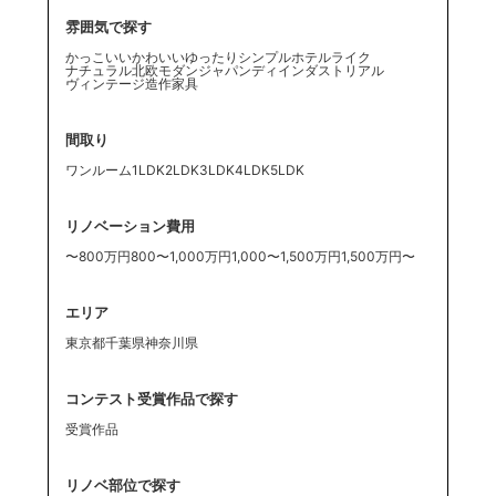
雰囲気で探す
かっこいい
かわいい
ゆったり
シンプル
ホテルライク
ナチュラル
北欧
モダン
ジャパンディ
インダストリアル
ヴィンテージ
造作家具
間取り
ワンルーム
1LDK
2LDK
3LDK
4LDK
5LDK
リノベーション費用
〜800万円
800〜1,000万円
1,000〜1,500万円
1,500万円〜
エリア
東京都
千葉県
神奈川県
コンテスト受賞作品で探す
受賞作品
リノベ部位で探す