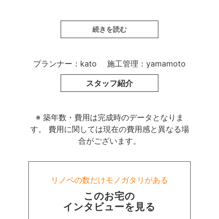
お子さんの誕生を機に購入した新築マンショ
続きを読む
ンに
「暮らしにくさ」感じるようになり、
暮らしながら気になる部分に
プランナー：kato
施工管理：yamamoto
少しずつ手を入れていくことにしました。
スタッフ紹介
「暮らしにくさ」の原因になっていた
開き戸の多さを解消すると同時に、
２匹のワンちゃんたちが
※ 築年数・費用は完成時のデータとなりま
快適に暮らせる工夫も随所に。
す。
費用に関しては現在の費用感と異なる場
合がございます。
テレビまわりの配線を壁の中におさめたり、
壁の汚れ対策のために幅広の巾木を採用した
り。
リノベの数だけモノガタリがある
風通しのいい場所に
“ペットのお部屋”も実現しました！
このお宅の
インタビューを見る
お子さんとペットの