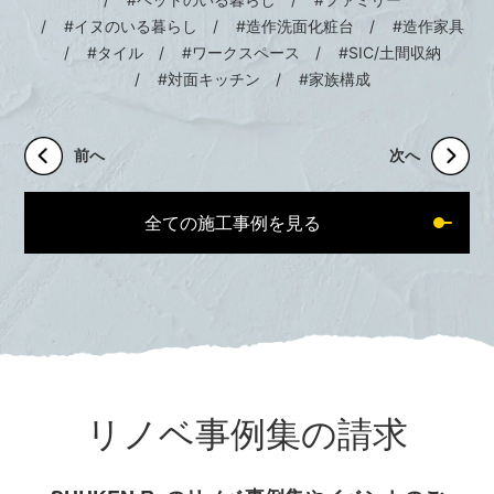
#イヌのいる暮らし
#造作洗面化粧台
#造作家具
#タイル
#ワークスペース
#SIC/土間収納
#対面キッチン
#家族構成
前へ
次へ
全ての施工事例を見る
リノベ事例集の請求