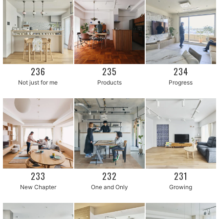
236
235
234
Not just for me
Products
Progress
233
232
231
New Chapter
One and Only
Growing