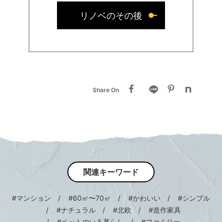
リノベのその後
Share On
関連キーワード
#マンション
#60㎡〜70㎡
#かわいい
#シンプル
#ナチュラル
#北欧
#造作家具
#ペットのいる暮らし
#ファミリー