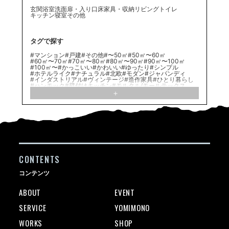
玄関
浴室
洗面
扉・入り口
床
家具・収納
リビング
トイレ
キッチン
寝室
その他
タグで探す
#マンション
#戸建
#その他
#〜50㎡
#50㎡〜60㎡
#60㎡〜70㎡
#70㎡〜80㎡
#80㎡〜90㎡
#90㎡〜100㎡
#100㎡〜
#かっこいい
#かわいい
#ゆったり
#シンプル
#ホテルライク
#ナチュラル
#北欧
#モダン
#ジャパンディ
#インダストリアル
#ヴィンテージ
#造作家具
#ひとり暮らし
#ハンモック
#壁付けキッチン
#モルタル/モールテックス
#ファミリー
#意匠梁
#ヌック
#エコカラット
#二世帯住宅
#素材
#アトリエ
#リブパネル
#ネコのいる暮らし
#造作
#グリーンコーディネート
#クッションフロア
#造作建具
#自宅バー
#アクセントクロス
#フロアタイル
#室内窓
#ステンレスキッチン
#対面キッチン
#シート
#モルタル
#家族構成
#足場板
#真鍮
#大理石
#造作棚
#こだわり
#回遊動線
#タイル
#ヘリンボーン
#サンルーム
#特徴
#ランドリールーム
#ガラス
#子供部屋
#アイアン扉
#パーケット
#洗面脱衣分離/洗面台のレイアウト
#無垢材
#小上り
#塗装壁
#有孔ボード
#Ⅰ型キッチン
#造作洗面化粧台
#ワークスペース
#在来浴室
#ペットのいる暮らし
CONTENTS
#Ⅱ型キッチン
#造作キッチン
#WIC/WTC
#カーペット
#間接照明
#サニタリールーム
#造作家具
#SIC/土間収納
#Ｌ型キッチン
#ルーバー
#イヌのいる暮らし
#パントリー
コンテンツ
#ブロック
#ブラインド
#ふたり暮らし
#趣味の部屋
#ロフト
#ヴィンテージ/レトロ
ABOUT
EVENT
SERVICE
YOMIMONO
WORKS
SHOP