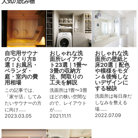
人気の読み物
自宅用サウナ
おしゃれな洗
おしゃれな洗
のつくり方8
面所レイアウ
面所の壁紙と
選！お風呂・
ト23選｜1畳〜
床20選｜配色
ベランダ・
3畳の収納方
や模様をモダ
庭・室内の費
法、間取りの
ン＆後悔しな
用相場
工夫を解説
いデザインに
する秘訣
この記事では、
洗面所は1畳〜3畳
洗面所は毎日身だ
「家サ活」してみ
ほどの狭い空間な
しなみを整える
たいサウナーの方
ので、レイアウト
場……
に向け……
が……
2022.07.09
2023.03.05
2021.11.11