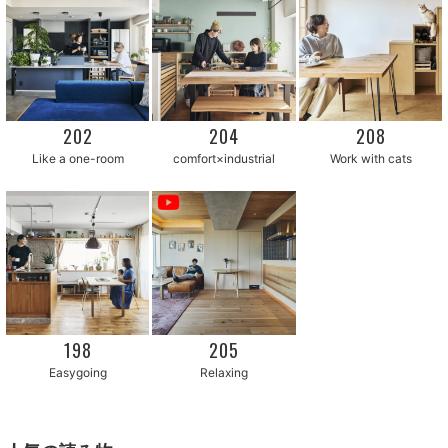
202
204
208
Like a one-room
comfort×industrial
Work with cats
205
198
Easygoing
Relaxing