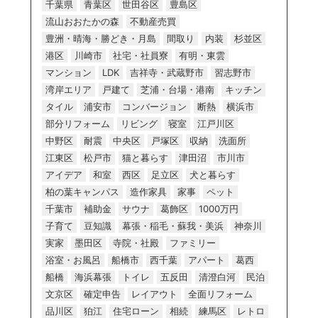
千葉県
青葉区
世田谷区
豊島区
流山おおたかの森
不動産売買
豊洲・晴海・勝どき・月島
間取り
内装
杉並区
港区
川崎市
社宅・社員寮
有明・東雲
マンション
LDK
吉祥寺・武蔵野市
習志野市
湾岸エリア
戸建て
芝浦・台場・港南
キッチン
タイル
浦安市
コンバージョン
断熱
横浜市
部分リフォーム
リビング
寝室
江戸川区
中野区
耐震
中央区
戸塚区
収納
洗面所
江東区
松戸市
猫と暮らす
津田沼
市川市
アイデア
和室
西区
足立区
犬と暮らす
柏の葉キャンパス
造作家具
家事
ペット
千葉市
補助金
サウナ
葛飾区
1000万円
子育て
豆知識
幕張・稲毛・蘇我・美浜
神奈川
実家
墨田区
寺院・社殿
ファミリー
浴室・お風呂
船橋市
西千葉
アパート
葛西
船橋
海浜幕張
トイレ
五反田
清澄白河
民泊
文京区
確定申告
レイアウト
全面リフォーム
品川区
狛江
住宅ローン
相続
練馬区
レトロ