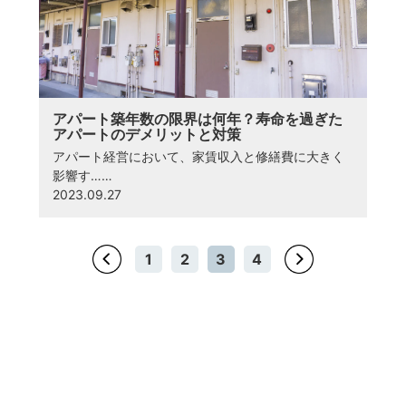
アパート築年数の限界は何年？寿命を過ぎた
アパートのデメリットと対策
アパート経営において、家賃収入と修繕費に大きく
影響す……
2023.09.27
1
2
3
4