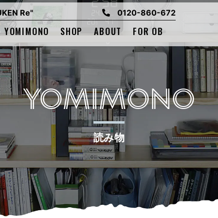
EN Re"
0120-860-672
YOMIMONO
SHOP
ABOUT
FOR OB
YOMIMONO
読み物