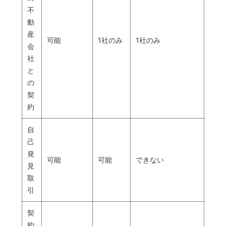
不
動
産
可能
1社のみ
1社のみ
会
社
と
の
契
約
自
己
発
可能
可能
できない
見
取
引
契
約