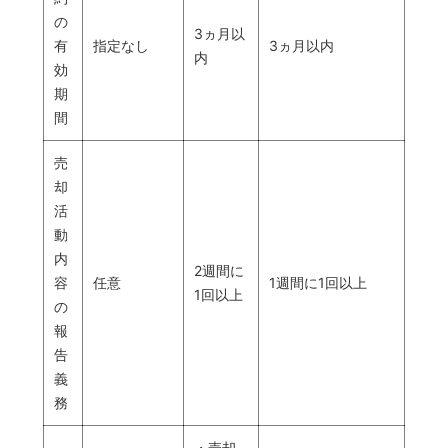
の
3ヵ月以
有
指定なし
3ヵ月以内
内
効
期
間
売
却
活
動
内
2週間に
容
任意
1週間に1回以上
1回以上
の
報
告
義
務
・売却