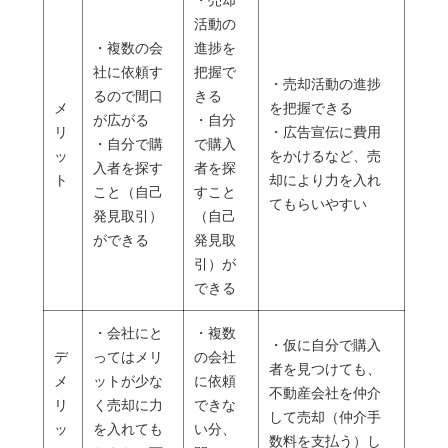
活動の
・複数の会
進捗を
社に依頼す
把握で
・売却活動の進捗
るので間口
きる
メ
を把握できる
が広がる
・自分
リ
・広告宣伝に費用
・自分で購
で購入
ッ
をかけるなど、売
入者を探す
者を探
ト
却により力を入れ
こと（自己
すこと
てもらいやすい
発見取引）
（自己
ができる
発見取
引）が
できる
・会社にと
・複数
・仮に自分で購入
デ
ってはメリ
の会社
者を見つけても、
メ
ットが少な
に依頼
不動産会社を仲介
リ
く売却に力
できな
して売却（仲介手
ッ
を入れても
い分、
数料を支払う）し