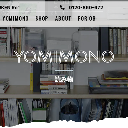
EN Re"
0120-860-672
YOMIMONO
SHOP
ABOUT
FOR OB
YOMIMONO
読み物