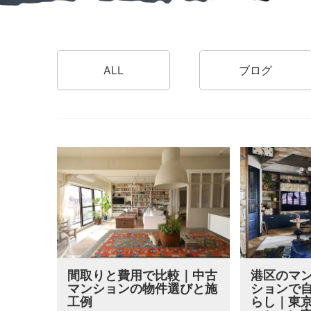
ALL
ブログ
間取りと費用で比較｜中古
港区のマ
マンションの物件選びと施
ションで
工例
らし｜東