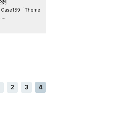
実例
ase159「Theme
……
2
3
4