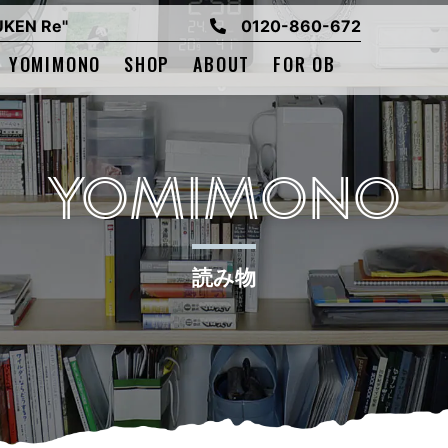
EN Re"
0120-860-672
YOMIMONO
SHOP
ABOUT
FOR OB
YOMIMONO
読み物