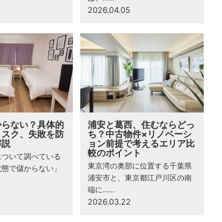
2026.04.05
からない？具体的
浦安と葛西、住むならどっ
リスク、失敗を防
ち？中古物件×リノベーシ
解説
ョン前提で考えるエリア比
較のポイント
について調べている
東京湾の奥部に位置する千葉県
状態で儲からない」
浦安市と、東京都江戸川区の南
端に……
2026.03.22