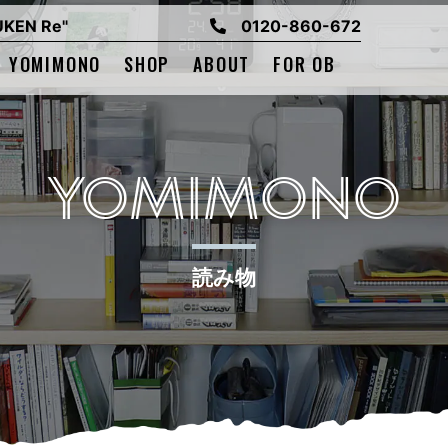
EN Re"
0120-860-672
YOMIMONO
SHOP
ABOUT
FOR OB
YOMIMONO
読み物