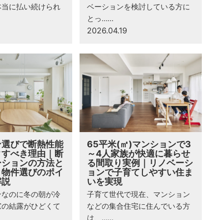
本当に払い続けられ
ベーションを検討している方に
とっ……
2026.04.19
ン選びで断熱性能
65平米(㎡)マンションで3
クすべき理由｜断
～4人家族が快適に暮らせ
ーションの方法と
る間取り実例｜リノベーシ
、物件選びのポイ
ョンで子育てしやすい住ま
解説
いを実現
ンなのに冬の朝が冷
子育て世代で現在、マンション
窓の結露がひどくて
などの集合住宅に住んでいる方
は、……