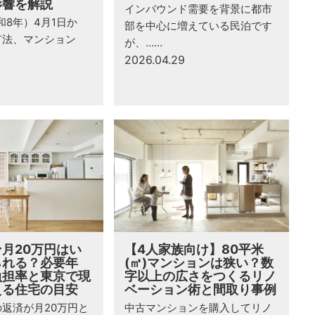
影響を解説
インバウンド需要を背景に都市
和8年）4月1日か
部を中心に増えている民泊です
有法、マンション
が、……
2026.04.29
月20万円はい
【4人家族向け】80平米
られる？必要年
(㎡)マンションは狭い？数
負担率と東京で現
字以上の広さをつくるリノ
える住宅の目安
ベーション術と間取り事例
返済が月20万円と
中古マンションを購入してリノ