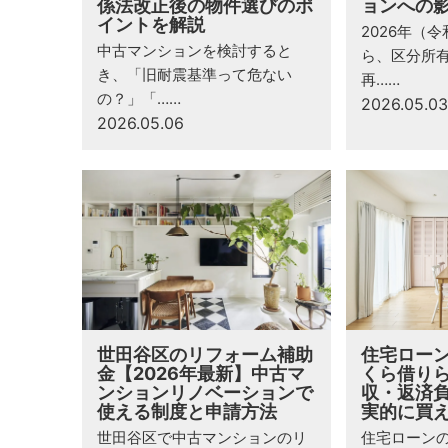
係法改正後の物件選びのポ
ョンへの
イントを解説
2026年（令
中古マンションを検討すると
ら、区分所
き、「旧耐震基準って危ない
再……
の？」「……
2026.05.03
2026.05.06
世田谷区のリフォーム補助
住宅ローン
金【2026年最新】中古マ
くら借り
ンションリノベーションで
収・返済
使える制度と申請方法
実的に買
世田谷区で中古マンションのリ
住宅ローンの