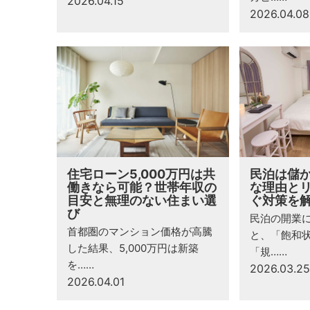
2026.04.15
2026.04.08
住宅ローン5,000万円は共
民泊は儲
働きなら可能？世帯年収の
な理由と
目安と無理のない住まい選
ぐ対策を
び
民泊の開業
首都圏のマンション価格が高騰
と、「飽和
した結果、5,000万円は新築
「規……
を……
2026.03.25
2026.04.01