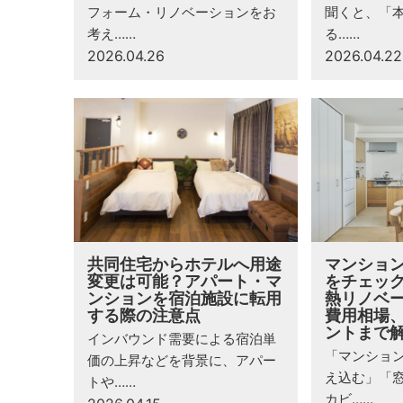
フォーム・リノベーションをお
聞くと、「
考え……
る……
2026.04.26
2026.04.22
共同住宅からホテルへ用途
マンショ
変更は可能？アパート・マ
をチェッ
ンションを宿泊施設に転用
熱リノベ
する際の注意点
費用相場
ントまで
インバウンド需要による宿泊単
「マンショ
価の上昇などを背景に、アパー
え込む」「
トや……
カビ……