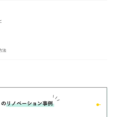
と
】
方法