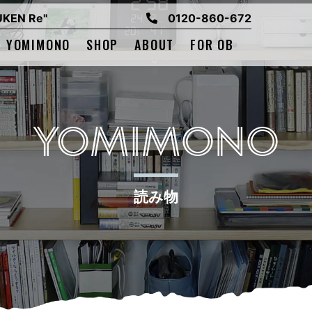
EN Re"
0120-860-672
YOMIMONO
SHOP
ABOUT
FOR OB
YOMIMONO
読み物