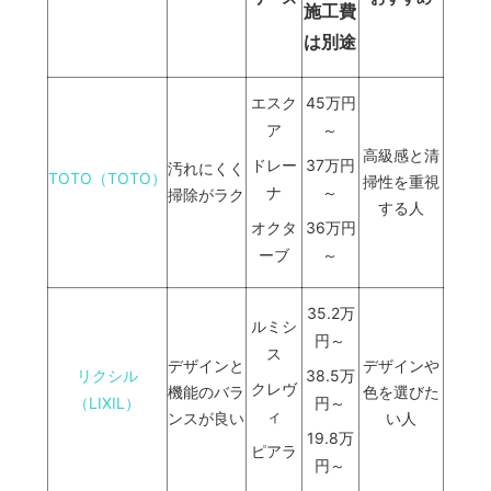
施工費
は別途
エスク
45万円
ア
～
高級感と清
ドレー
37万円
汚れにくく
TOTO
（TOTO）
掃性を重視
ナ
～
掃除がラク
する人
オクタ
36万円
ーブ
～
35.2万
ルミシ
円～
ス
デザインと
デザインや
リクシル
38.5万
クレヴ
機能のバラ
色を選びた
（LIXIL）
円～
ィ
ンスが良い
い人
19.8万
ピアラ
円～