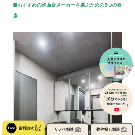
■おすすめの洗面台メーカーを選ぶための5つの要
素
資料請求
リノベ
相談
物件探し
相談