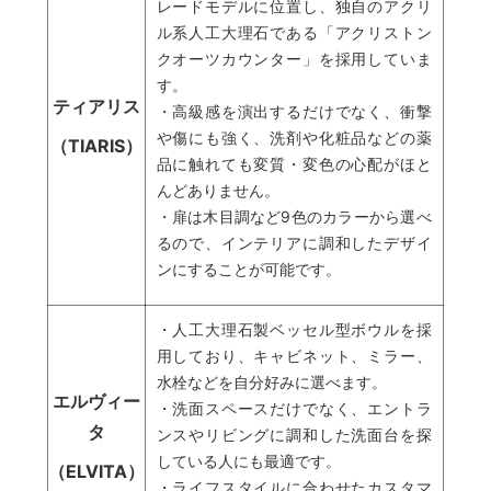
レードモデルに位置し、独自のアクリ
ル系人工大理石である「アクリストン
クオーツカウンター」を採用していま
す。
ティアリス
・高級感を演出するだけでなく、衝撃
や傷にも強く、洗剤や化粧品などの薬
（TIARIS）
品に触れても変質・変色の心配がほと
んどありません。
・扉は木目調など9色のカラーから選べ
るので、インテリアに調和したデザイ
ンにすることが可能です。
・人工大理石製ベッセル型ボウルを採
用しており、キャビネット、ミラー、
水栓などを自分好みに選べます。
エルヴィー
・洗面スペースだけでなく、エントラ
タ
ンスやリビングに調和した洗面台を探
している人にも最適です。
（ELVITA）
・ライフスタイルに合わせたカスタマ