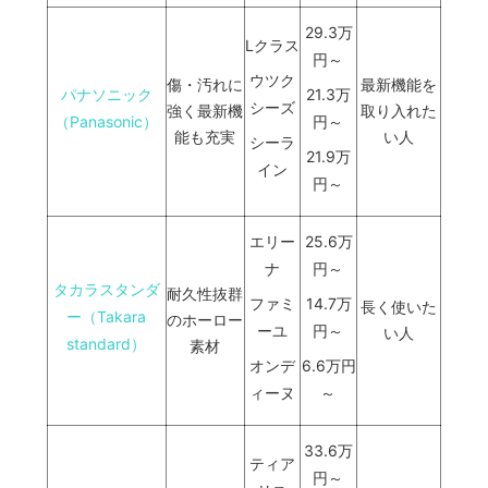
29.3万
Lクラス
円～
ウツク
傷・汚れに
最新機能を
パナソニック
21.3万
シーズ
強く最新機
取り入れた
（Panasonic）
円～
能も充実
い人
シーラ
21.9万
イン
円～
エリー
25.6万
ナ
円～
タカラスタンダ
耐久性抜群
ファミ
14.7万
長く使いた
ー（Takara
のホーロー
ーユ
円～
い人
standard）
素材
オンデ
6.6万円
ィーヌ
～
33.6万
ティア
円～