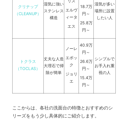
リス
湿気に強い
湿気が多い
クリナップ
18.7万
エルヴ
ステンレス
場所に設置
（CLEANUP）
円～
ィータ
構造
したい人
25.8万
エス
円～
40.9万
ノーレ
円～
エポッ
丈夫な人造
シンプルで
トクラス
26.6万
ク
大理石で掃
お手入れ重
（TOCLAS）
円～
除が簡単
視の人
ジョリ
15.4万
エ
円～
ここからは、各社の洗面台の特徴とおすすめのシ
リーズをもう少し具体的にご紹介します。