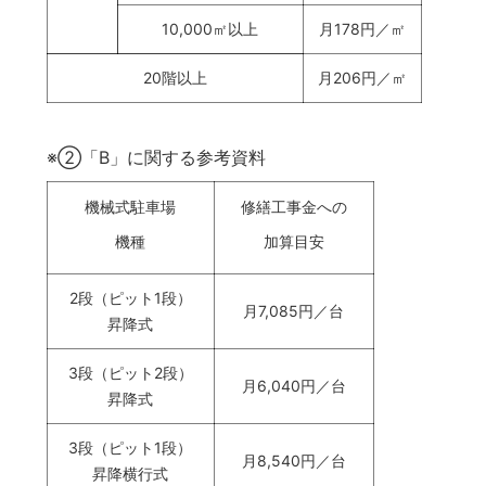
10,000㎡以上
月178円／㎡
20階以上
月206円／㎡
※②「B」に関する参考資料
機械式駐車場
修繕工事金への
機種
加算目安
2段（ピット1段）
月7,085円／台
昇降式
3段（ピット2段）
月6,040円／台
昇降式
3段（ピット1段）
月8,540円／台
昇降横行式