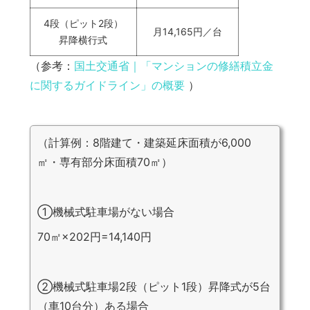
4段（ピット2段）
月14,165円／台
昇降横行式
（参考：
国土交通省｜「マンションの修繕積立金
に関するガイドライン」の概要
）
（計算例：8階建て・建築延床面積が6,000
㎡・専有部分床面積70㎡）
①機械式駐車場がない場合
70㎡×202円=14,140円
②機械式駐車場2段（ピット1段）昇降式が5台
（車10台分）ある場合