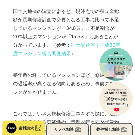
国土交通省の調査によると、現時点での積立金総
額が長期修繕計画で必要となる工事に比べて不足
しているマンションが「34.8％」、不足割合が
20%以上のマンションが「15.5%」もあることが
分かっています。（参考：
国土交通省｜平成30年
度マンション総合調査結果
）
築年数の経っているマンションほど、修繕積立金
の遅延率が高くなる傾向もあるため、事前のチェ
ックが欠かせません。
これでは、いざ大規模修繕工事をする際に、追加
金を徴収される可能性や、管理が行き届かず建物
資料請求
リノベ
相談
物件探し
相談
の寿命が縮まってしまう恐れがあります。