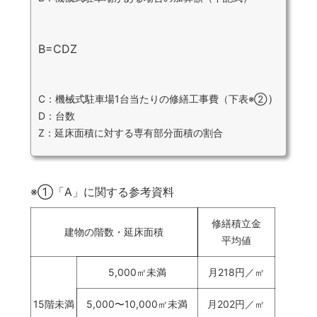
B=CDZ
）
C：機械式駐車場1台当たりの修繕工事費（下表
※②
D：台数
Z：延床面積に対する専有部分面積の割合
※①「A」に関する参考資料
修繕積立金
建物の階数・延床面積
平均値
5,000㎡未満
月218円／㎡
15階未満
5,000〜10,000㎡未満
月202円／㎡