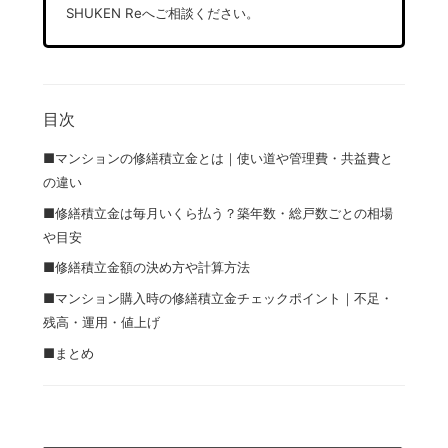
SHUKEN Re
へご相談ください。
目次
■マンションの修繕積立金とは｜使い道や管理費・共益費と
の違い
■修繕積立金は毎月いくら払う？築年数・総戸数ごとの相場
や目安
■修繕積立金額の決め方や計算方法
■マンション購入時の修繕積立金チェックポイント｜不足・
残高・運用・値上げ
■まとめ