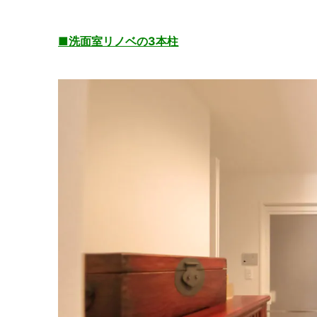
■
洗面室リノベの3本柱