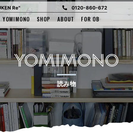
EN Re"
0120-860-672
YOMIMONO
SHOP
ABOUT
FOR OB
YOMIMONO
読み物