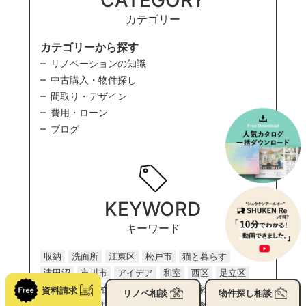
CATEGORY
カテゴリー
カテゴリーから探す
リノベーションの知識
中古購入・物件探し
間取り・デザイン
費用・ローン
ブログ
KEYWORD
キーワード
収納
洗面所
江東区
松戸市
猫と暮らす
津田沼
市川市
アイデア
和室
西区
足立区
犬と暮らす
柏の葉キャンパス
造作家具
家事
資料請求
リノベ
相談
物件探し
相談
ペット
千葉市
補助金
サウナ
葛飾区