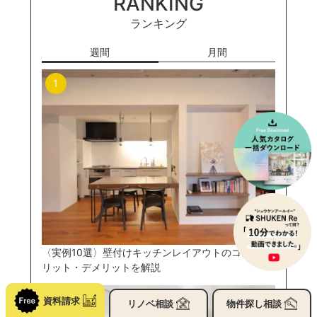
RANKING
ランキング
週間
月間
〈実例10選〉壁付けキッチンレイアウトのコツとメ
リット・デメリットを解説
資料請求
リノベ
相談
物件探し
相談