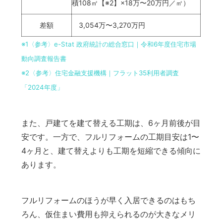
積108㎡【※2】×18万〜20万円／㎡）
差額
3,054万〜3,270万円
※1
〈参考〉e-Stat 政府統計の総合窓口｜令和6年度住宅市場
動向調査報告書
※2
〈参考〉住宅金融支援機構｜フラット35利用者調査
「2024年度」
また、戸建てを建て替える工期は、6ヶ月前後が目
安です。一方で、フルリフォームの工期目安は1〜
4ヶ月と、建て替えよりも工期を短縮できる傾向に
あります。
フルリフォームのほうが早く入居できるのはもち
ろん、仮住まい費用も抑えられるのが大きなメリ