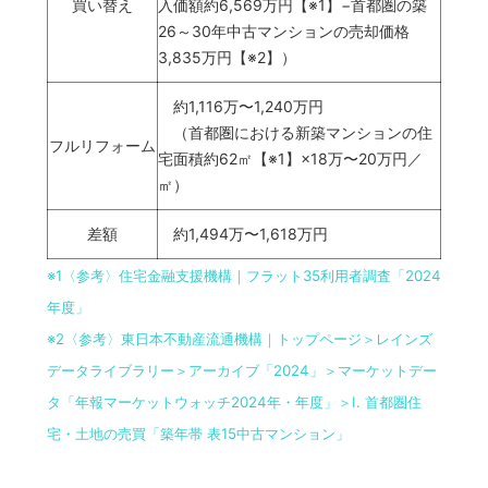
買い替え
入価額約6,569万円【※1】−首都圏の築
26～30年中古マンションの売却価格
3,835万円【※2】）
約1,116万〜1,240万円
（首都圏における新築マンションの住
フルリフォーム
宅面積約62㎡【※1】×18万〜20万円／
㎡）
差額
約1,494万〜1,618万円
※1
〈参考〉住宅金融支援機構｜フラット35利用者調査「2024
年度」
※2
〈参考〉東日本不動産流通機構｜トップページ＞レインズ
データライブラリー＞アーカイブ「2024」＞マーケットデー
タ「年報マーケットウォッチ2024年・年度」＞Ⅰ. 首都圏住
宅・土地の売買「築年帯 表15中古マンション」