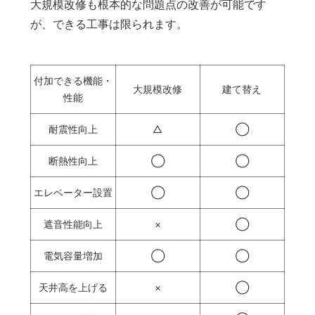
大規模改修も根本的な問題点の改善が可能です
が、できる工事は限られます。
付加できる機能・
大規模改修
建て替え
性能
耐震性向上
△
◯
断熱性向上
◯
◯
エレベーター設置
◯
◯
遮音性能向上
×
◯
電気容量増加
◯
◯
天井高を上げる
×
◯