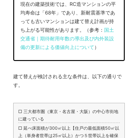
現在の建築技術では、RC造マンションの平
均寿命は「68年」であり、新耐震基準であ
っても古いマンションは建て替え計画が持
ち上がる可能性があります。（参考：
国土
交通省｜期待耐用年数の導出及び内外装設
備の更新による価値向上について
）
建て替えが検討される主な条件は、以下の通りで
す。
□ 三大都市圏（東京・名古屋・大阪）の中心市街地
に建っている
□ 延べ床面積が300㎡以上【住戸の最低面積50㎡以
上（単身者世帯は25㎡以上）かつ５世帯以上を確保