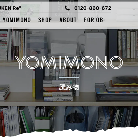
EN Re"
0120-860-672
YOMIMONO
SHOP
ABOUT
FOR OB
YOMIMONO
読み物