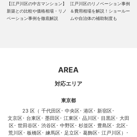
【江戸川区の中古マンション】
江戸川区のリノベーション事例
新築との比較や価格相場・リノ
＆費用相場を解説！ショールー
ベーション事例を徹底解説
ムや自治体の補助制度も
AREA
対応エリア
東京都
23 区（
千代田区
･
中央区
･
港区
･
新宿区
･
文京区
･
台東区
･
墨田区
･
江東区
･
品川区
･
目黒区
･
大田
区
･
世田谷区
･
渋谷区
･
中野区
･
杉並区
･
豊島区
･
北区
･
荒川区
･
板橋区
･
練馬区
･
足立区
･
葛飾区
･
江戸川区
）･