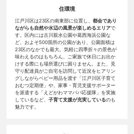
住環境
江戸川区は23区の南東部に位置し、
都会であり
ながらも自然や水辺の風景が楽しめるエリア
で
す。区内には古川親水公園や葛西海浜公園な
ど、およそ500箇所の公園があり、公園面積は
23区のなかでも最大。気軽に四季折々の景色が
味わえるのはもちろん、ご家族で休日にお出か
けする際にも場所選びに困りません。また、見
守り配達員がご自宅を訪問して近況をヒアリン
グしながらベビー用品を渡す「江戸川区子育て
おむつ定期便」や、家事・育児支援サポーター
を派遣する「えどがわママパパ応援隊」を実施
しているなど、
子育て支援が充実している
のも
魅力です。