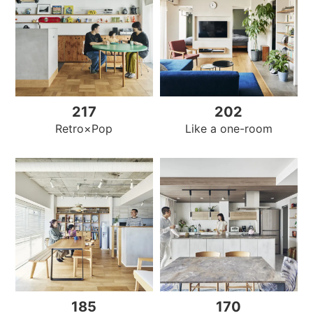
217
202
Like a one-room
Retro×Pop
185
170