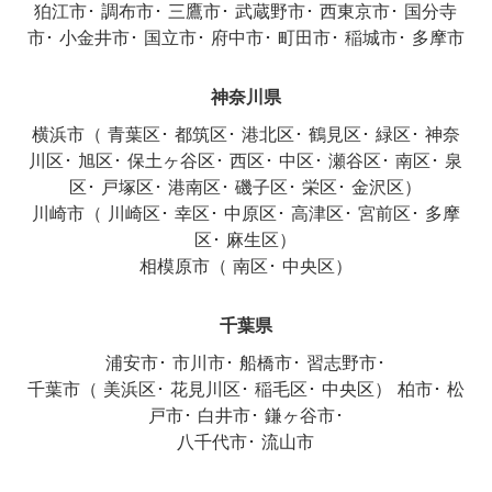
狛江市
･
調布市
･
三鷹市
･
武蔵野市
･
西東京市
･
国分寺
市
･
小金井市
･
国立市
･
府中市
･
町田市
･
稲城市
･
多摩市
神奈川県
横浜市
（
青葉区
･
都筑区
･
港北区
･
鶴見区
･
緑区
･
神奈
川区
･
旭区
･
保土ヶ谷区
･
西区
･
中区
･
瀬谷区
･
南区
･
泉
区
･
戸塚区
･
港南区
･
磯子区
･
栄区
･
金沢区
）
川崎市
（
川崎区
･
幸区
･
中原区
･
高津区
･
宮前区
･
多摩
区
･
麻生区
）
相模原市
（
南区
･
中央区
）
千葉県
浦安市
･
市川市
･
船橋市
･
習志野市
･
千葉市
（
美浜区
･
花見川区
･
稲毛区
･
中央区
）
柏市
･
松
戸市
･
白井市
･
鎌ヶ谷市
･
八千代市
･
流山市