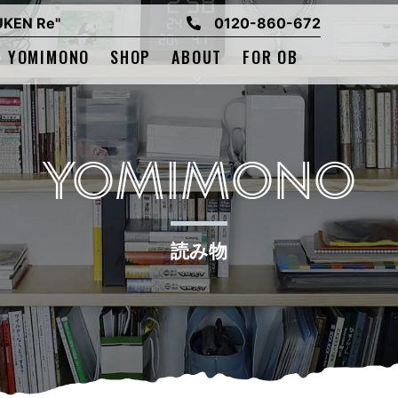
EN Re"
0120-860-672
YOMIMONO
SHOP
ABOUT
FOR OB
YOMIMONO
読み物