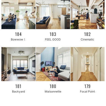
184
183
182
Bowwow！
FEEL GOOD
Cinematic
181
180
179
Maisonnette
Backyard
Focal Point