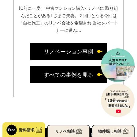
以前に一度、 中古マンション購入×リノベに 取り組
んだことがあるTさまご夫妻。 2回目となる今回は
「自社施工」のリノベ会社を希望され 当社をパート
ナーに選ん…
リノベーション事例
すべての事例を見る
資料請求
リノベ
相談
物件探し
相談
OLDER
ALL
NEWER