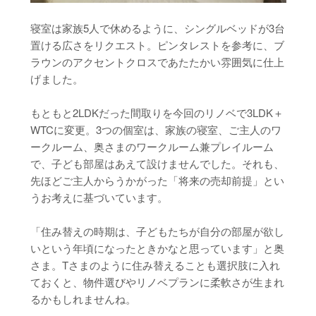
寝室は家族5人で休めるように、シングルベッドが3台
置ける広さをリクエスト。ピンタレストを参考に、ブ
ラウンのアクセントクロスであたたかい雰囲気に仕上
げました。
もともと2LDKだった間取りを今回のリノベで3LDK＋
WTCに変更。3つの個室は、家族の寝室、ご主人のワ
ークルーム、奥さまのワークルーム兼プレイルーム
で、子ども部屋はあえて設けませんでした。それも、
先ほどご主人からうかがった「将来の売却前提」とい
うお考えに基づいています。
「住み替えの時期は、子どもたちが自分の部屋が欲し
いという年頃になったときかなと思っています」と奥
さま。Tさまのように住み替えることも選択肢に入れ
ておくと、物件選びやリノベプランに柔軟さが生まれ
るかもしれませんね。