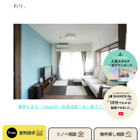
わり。
事例を見る：Case20「効果抜群！丸い廊下でアクセスフリ
ー！」
資料請求
リノベ
相談
物件探し
相談
来客があったときにリビングに通して、ダイニン