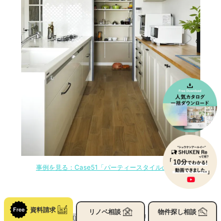
事例を見る：Case51「パーティースタイルのおもてなし
LDK」
資料請求
リノベ
相談
物件探し
相談
パントリー正面にも棚を設けて、リビングやダイ