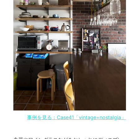
事例を見る：Case41「vintage=nostalgia」