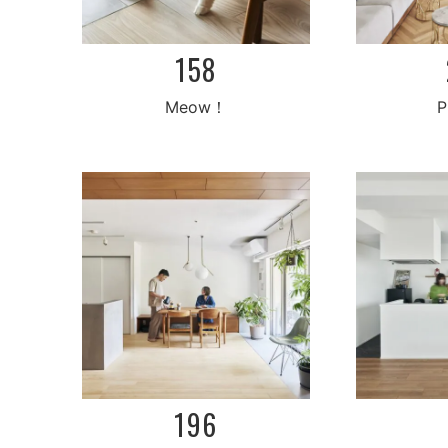
158
Meow！
P
196