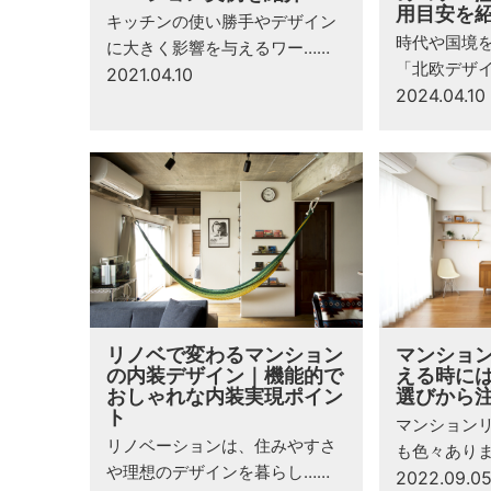
用目安を
キッチンの使い勝手やデザイン
時代や国境
に大きく影響を与えるワー……
「北欧デザイ
2021.04.10
2024.04.10
リノベで変わるマンション
マンショ
の内装デザイン｜機能的で
える時には
おしゃれな内装実現ポイン
選びから
ト
マンション
リノベーションは、住みやすさ
も色々あり
や理想のデザインを暮らし……
2022.09.0