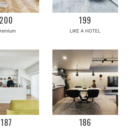
200
199
LIKE A HOTEL
remium
186
187