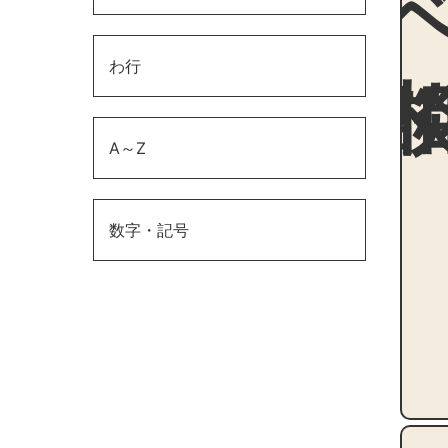
わ行
A～Z
数字・記号