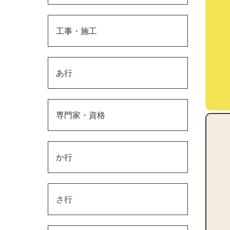
工事・施工
あ行
専門家・資格
か行
さ行