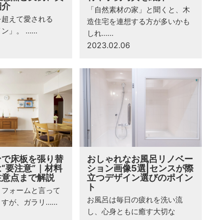
紹介
「自然素材の家」と聞くと、木
を超えて愛される
造住宅を連想する方が多いかも
ン」。 ……
しれ……
2023.02.06
ンで床板を張り替
おしゃれなお風呂リノベー
“要注意”｜材料
ション画像5選|センスが際
注意点まで解説
立つデザイン選びのポイン
ト
リフォームと言って
お風呂は毎日の疲れを洗い流
ますが、ガラリ……
し、心身ともに癒す大切な
5