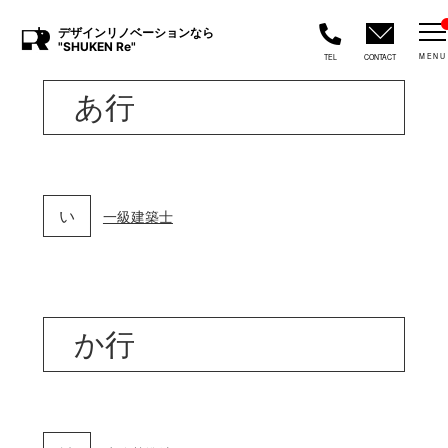
デザインリノベーションなら
"SHUKEN Re"
MENU
TEL
CONTACT
あ行
い
一級建築士
か行