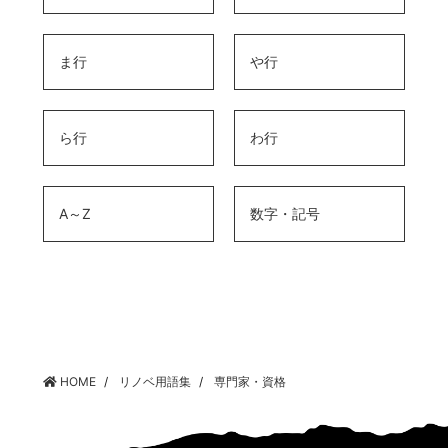
ま行
や行
ら行
わ行
A～Z
数字・記号
HOME
リノベ用語集
専門家・資格