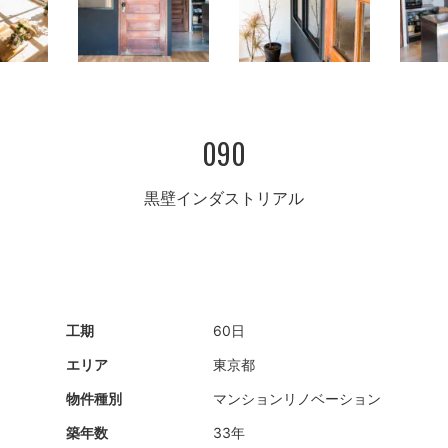
090
黒壁インダストリアル
工期
60日
エリア
東京都
物件種別
マンション
リノベーション
築年数
33年