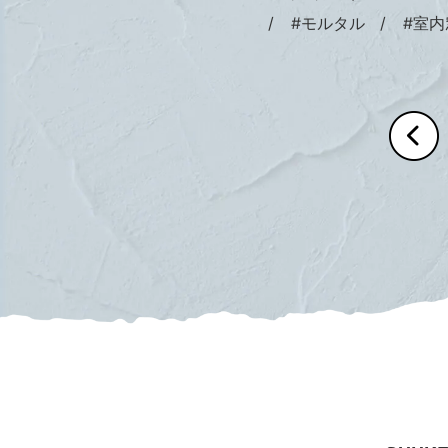
#モルタル
#室内