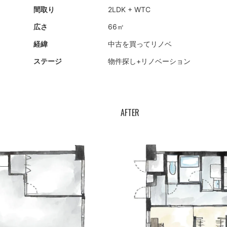
間取り
2LDK + WTC
広さ
66㎡
経緯
中古を買ってリノベ
ステージ
物件探し+
リノベーション
AFTER