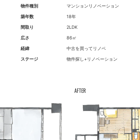
物件種別
マンション
リノベーション
築年数
18年
間取り
2LDK
広さ
86㎡
経緯
中古を買ってリノベ
ステージ
物件探し+
リノベーション
AFTER