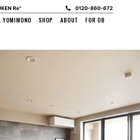
EN Re"
0120-860-672
YOMIMONO
SHOP
ABOUT
FOR OB