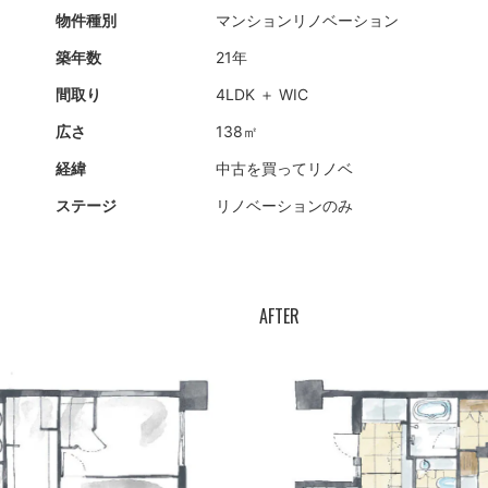
物件種別
マンション
リノベーション
築年数
21年
間取り
4LDK ＋ WIC
広さ
138㎡
経緯
中古を買ってリノベ
ステージ
リノベーションのみ
AFTER