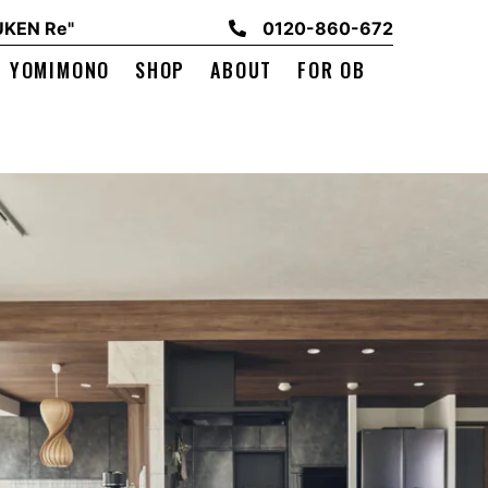
EN Re"
0120-860-672
YOMIMONO
SHOP
ABOUT
FOR OB