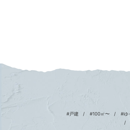
#戸建
#100㎡〜
#ゆ