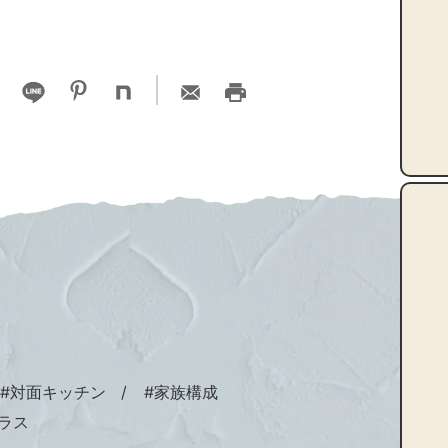
#対面キッチン
#家族構成
ラス