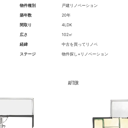
物件種別
戸建リノベーション
築年数
20年
間取り
4LDK
広さ
102㎡
経緯
中古を買ってリノベ
ステージ
物件探し+
リノベーション
AFTER