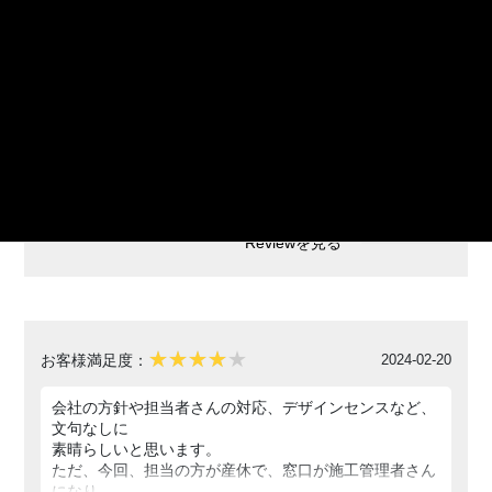
2024-03-04
お客様満足度：
た。
（初期プランと本プランではプランナーの方は別です）
施主としてある程度こちらに作りたいイメージや具体的
仕上がりに満足しております！
な商品・部材が
加藤さんには大変お世話になりました。
見つけられたため、それを形にしてくれるという意味で
これからも頑張って下さいー！
はとても有難い
サポートでしたが、私達はあくまで詳しい素人でありプ
ロとして
超える提案が欲しいというのが正直なところでした。
東京都
ご夫婦
とは言っても、出来上がったものは想像をしっかり現実
として
Reviewを見る
完成いただけたことは何よりのシュウケンさんの実直な
価値だと
思います。
連絡も落とすことなく組織としてもしっかりしていて、
コストパフォーマンスも良いと言える範囲ではないでし
2024-02-20
お客様満足度：
ょうか。
スタンダードなリノベーションを依頼するなら間違いな
会社の方針や担当者さんの対応、デザインセンスなど、
い会社様だと
文句なしに
お勧めします。
素晴らしいと思います。
ただ、今回、担当の方が産休で、窓口が施工管理者さん
になり、