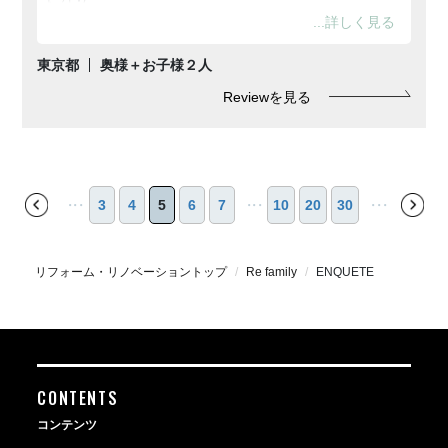
現場がお忙しいだろうにと、色々と連絡とるのに気が引
けてしまいました。
それなのに、設置予定していた洗面台と違うタイプが設
東京都
奥様＋お子様２人
置され。
施工後で変えるにも変えられず、排水溝網を特注で作っ
Reviewを見る
てもらうことに。。
（誠実にご対応頂きありがとうございます）。
申し訳ない気持ちと、希望の洗面台形状でなく残念な気
持ちが、
せっかく素晴らしいリノベーションをしていただいたの
・・・
・・・
・・・
3
4
5
6
7
10
20
30
に、
マイナスになったのが残念でなりませんでした。
でも、自分が希望していたお部屋のイメージを実現して
いただいた
リフォーム・リノベーショントップ
Re family
ENQUETE
SHUKENReの皆さんには感謝の気持ちでいっぱいで
す。
ありがとうございました！
またリノベーションの機会があったら、SHUKENさんに
ご相談したいと思います！
CONTENTS
コンテンツ