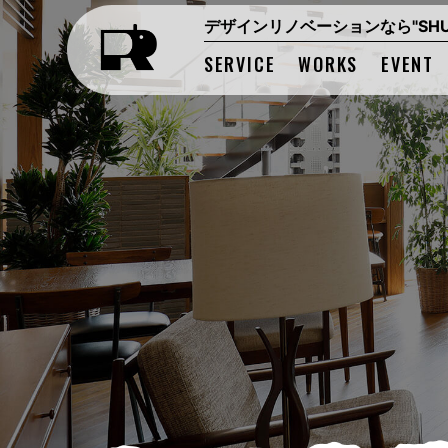
コ
ナ
デザインリノベーションなら"SHUK
ン
ビ
テ
ゲ
SERVICE
WORKS
EVENT
ン
ー
ツ
シ
へ
ョ
ス
ン
キ
に
ッ
移
プ
動