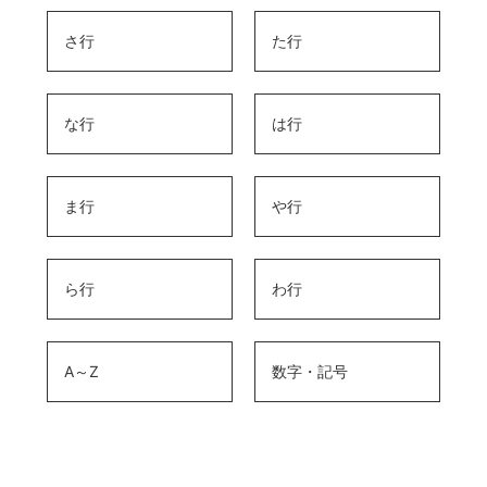
さ行
た行
な行
は行
ま行
や行
ら行
わ行
A～Z
数字・記号